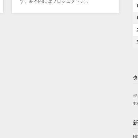
す。基本的にはプロジェクトチ…
タ
H
手
新
H