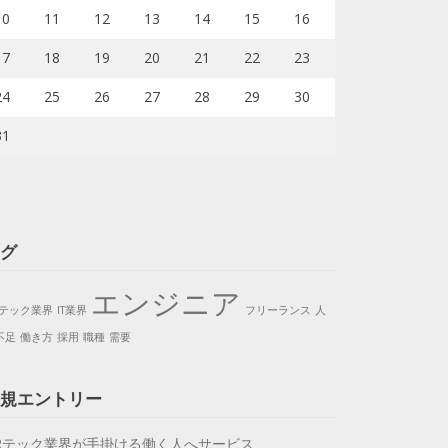
10
11
12
13
14
15
16
17
18
19
20
21
22
23
24
25
26
27
28
29
30
31
グ
エンジニア
Rテック業界
IT業界
フリーランス
人
不足
働き方
採用
職種
需要
規エントリー
Rテック業界が手掛ける働く人へサービス