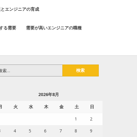
題とエンジニアの育成
する需要
需要が高いエンジニアの職種
2026年8月
月
火
水
木
金
土
日
1
2
3
4
5
6
7
8
9